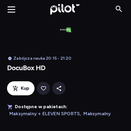
DocuBox HD, 
WP Pilot
Zabójcza nauka 20:15 - 21:20
DocuBox HD
Kup
Dostępne w pakietach:
Maksymalny + ELEVEN SPORTS
,
Maksymalny