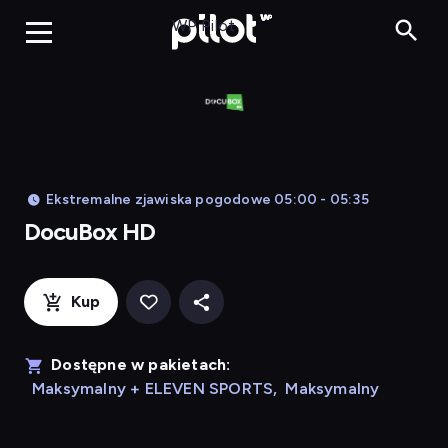
DocuBox HD, 
WP Pilot
Ekstremalne zjawiska pogodowe 05:00 - 05:35
DocuBox HD
Kup
Dostępne w pakietach:
Maksymalny + ELEVEN SPORTS
,
Maksymalny