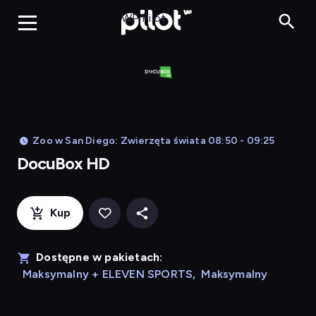
DocuBox HD, 
WP Pilot
Zoo w San Diego: Zwierzęta świata 08:50 - 09:25
DocuBox HD
Kup
Dostępne w pakietach:
Maksymalny + ELEVEN SPORTS
,
Maksymalny