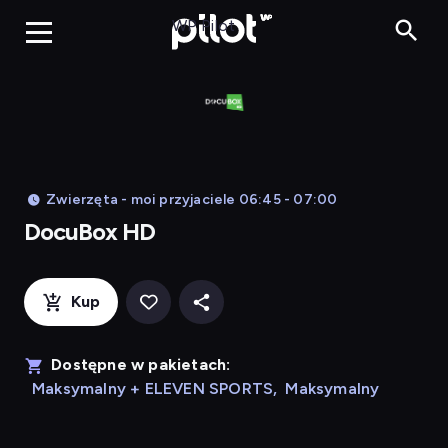
DocuBox HD, 
WP Pilot
Zwierzęta - moi przyjaciele 06:45 - 07:00
DocuBox HD
Kup
Dostępne w pakietach:
Maksymalny + ELEVEN SPORTS
,
Maksymalny