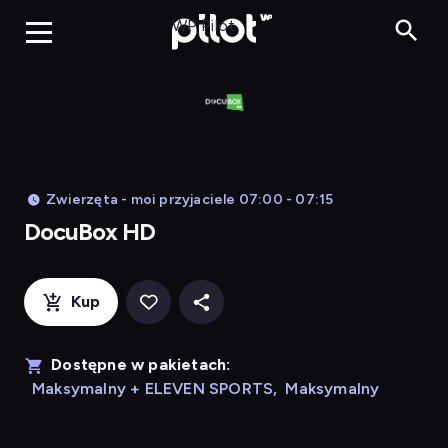
DocuBox HD, 
WP Pilot
Zwierzęta - moi przyjaciele 07:00 - 07:15
DocuBox HD
Kup
Dostępne w pakietach:
Maksymalny + ELEVEN SPORTS
,
Maksymalny