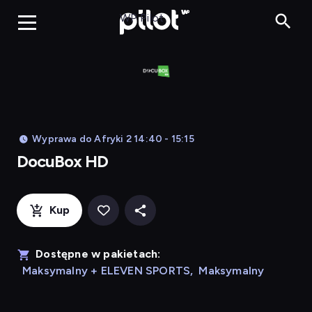
DocuBox HD, 
WP Pilot
Wyprawa do Afryki 2 14:40 - 15:15
DocuBox HD
Kup
Dostępne w pakietach:
Maksymalny + ELEVEN SPORTS
,
Maksymalny