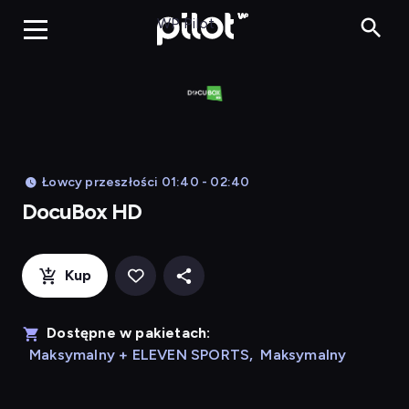
DocuBox HD, 
WP Pilot
Łowcy przeszłości 01:40 - 02:40
DocuBox HD
Kup
Dostępne w pakietach:
Maksymalny + ELEVEN SPORTS
,
Maksymalny