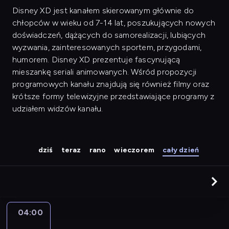
Disney XD jest kanałem skierowanym głównie do
chłopców w wieku od 7-14 lat, poszukujących nowych
doświadczeń, dążących do samorealizacji, lubiących
wyzwania, zainteresowanych sportem, przygodami,
humorem. Disney XD prezentuje fascynującą
mieszankę seriali animowanych. Wśród propozycji
programowych kanału znajdują się również filmy oraz
krótsze formy telewizyjne przedstawiające programy z
udziałem widzów kanału.
dziś
teraz
rano
wieczorem
cały dzień
04:00
Greenowie
w