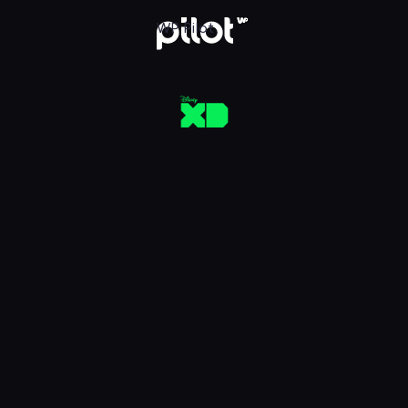
aj w WP Pilot
WP Pilot