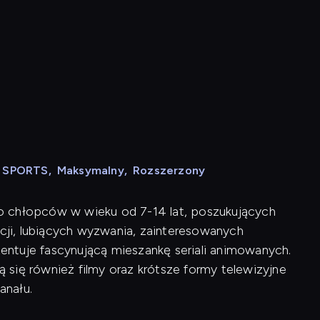
N SPORTS
,
Maksymalny
,
Rozszerzony
o chłopców w wieku od 7-14 lat, poszukujących
ji, lubiących wyzwania, zainteresowanych
ntuje fascynującą mieszankę seriali animowanych.
się również filmy oraz krótsze formy telewizyjne
anału.