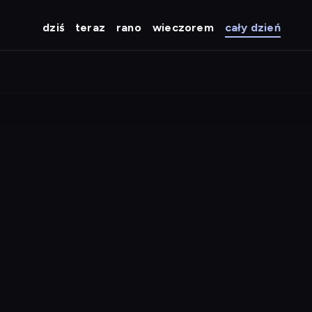
dziś
teraz
rano
wieczorem
cały dzień