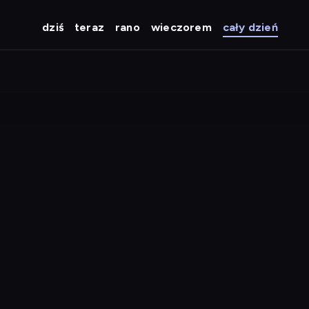
dziś
teraz
rano
wieczorem
cały dzień