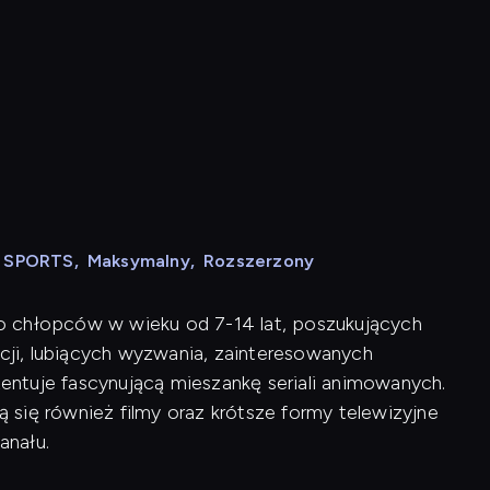
N SPORTS
,
Maksymalny
,
Rozszerzony
o chłopców w wieku od 7-14 lat, poszukujących
ji, lubiących wyzwania, zainteresowanych
ntuje fascynującą mieszankę seriali animowanych.
się również filmy oraz krótsze formy telewizyjne
anału.