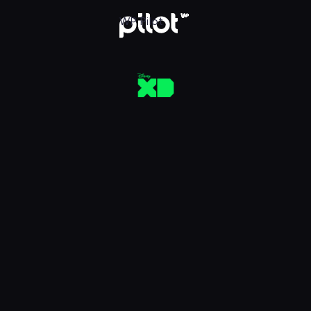
aj w WP Pilot
WP Pilot