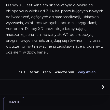
Disney XD jest kanałem skierowanym głównie do
chłopców w wieku od 7-14 lat, poszukujących nowych
doświadczeń, dążących do samorealizacji, lubiących
wyzwania, zainteresowanych sportem, przygodami,
humorem. Disney XD prezentuje fascynującą
mieszankę seriali animowanych. Wśród propozycji
programowych kanału znajdują się również filmy oraz
krótsze formy telewizyjne przedstawiające programy z
udziałem widzów kanału.
dziś
teraz
rano
wieczorem
cały dzień
04:00
Greenowie
w