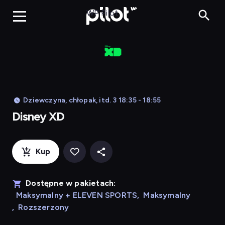
Disney XD, Ogląd
WP Pilot
Dziewczyna, chłopak, itd. 3 18:35 - 18:55
Disney XD
Kup
Dostępne w pakietach:
Maksymalny + ELEVEN SPORTS
,
Maksymalny
,
Rozszerzony