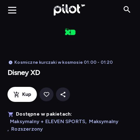
Disney XD, Ogląd
WP Pilot
Kosmiczne kurczaki w kosmosie 01:00 - 01:20
Disney XD
Kup
Dostępne w pakietach:
Maksymalny + ELEVEN SPORTS
,
Maksymalny
,
Rozszerzony