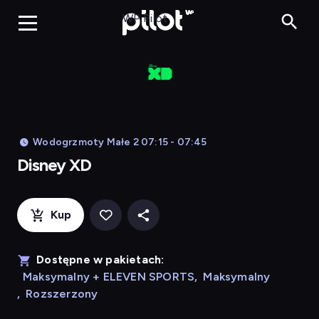
Disney XD, Ogląd
WP Pilot
Wodogrzmoty Małe 2 07:15 - 07:45
Disney XD
Kup
Dostępne w pakietach:
Maksymalny + ELEVEN SPORTS
,
Maksymalny
,
Rozszerzony