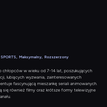
N SPORTS
,
Maksymalny
,
Rozszerzony
o chłopców w wieku od 7-14 lat, poszukujących
ji, lubiących wyzwania, zainteresowanych
ntuje fascynującą mieszankę seriali animowanych.
się również filmy oraz krótsze formy telewizyjne
anału.