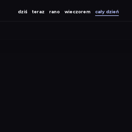
dziś
teraz
rano
wieczorem
cały dzień