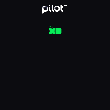
aj w WP Pilot
WP Pilot