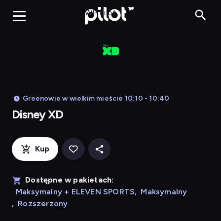
Disney XD, Ogląd
WP Pilot
Greenowie w wielkim mieście 10:10 - 10:40
Disney XD
Kup
Dostępne w pakietach:
Maksymalny + ELEVEN SPORTS
,
Maksymalny
,
Rozszerzony