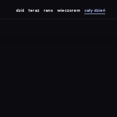
dziś
teraz
rano
wieczorem
cały dzień