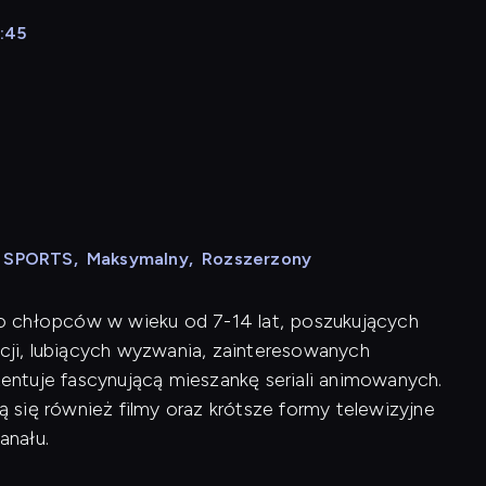
8:45
N SPORTS
,
Maksymalny
,
Rozszerzony
o chłopców w wieku od 7-14 lat, poszukujących
ji, lubiących wyzwania, zainteresowanych
ntuje fascynującą mieszankę seriali animowanych.
się również filmy oraz krótsze formy telewizyjne
anału.