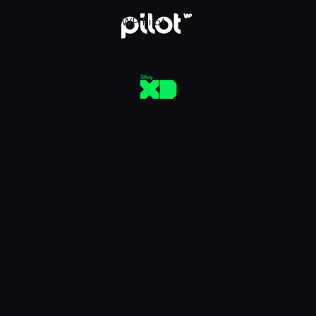
aj w WP Pilot
WP Pilot