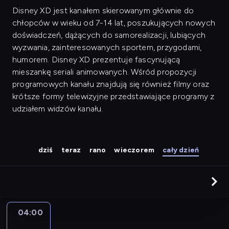
Disney XD jest kanałem skierowanym głównie do
chłopców w wieku od 7-14 lat, poszukujących nowych
doświadczeń, dążących do samorealizacji, lubiących
wyzwania, zainteresowanych sportem, przygodami,
humorem. Disney XD prezentuje fascynującą
mieszankę seriali animowanych. Wśród propozycji
programowych kanału znajdują się również filmy oraz
krótsze formy telewizyjne przedstawiające programy z
udziałem widzów kanału.
dziś
teraz
rano
wieczorem
cały dzień
04:00
Greenowie
w