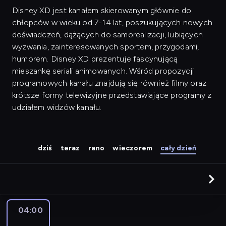
Disney XD jest kanałem skierowanym głównie do
chłopców w wieku od 7-14 lat, poszukujących nowych
doświadczeń, dążących do samorealizacji, lubiących
wyzwania, zainteresowanych sportem, przygodami,
humorem. Disney XD prezentuje fascynującą
mieszankę seriali animowanych. Wśród propozycji
programowych kanału znajdują się również filmy oraz
krótsze formy telewizyjne przedstawiające programy z
udziałem widzów kanału.
dziś
teraz
rano
wieczorem
cały dzień
04:00
Greenowie
w