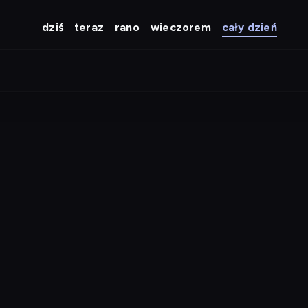
dziś
teraz
rano
wieczorem
cały dzień