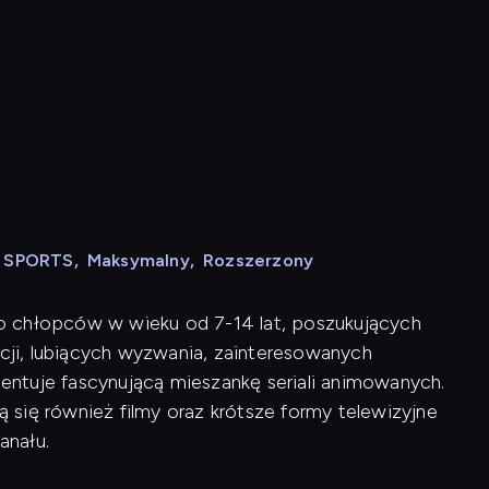
N SPORTS
,
Maksymalny
,
Rozszerzony
o chłopców w wieku od 7-14 lat, poszukujących
ji, lubiących wyzwania, zainteresowanych
ntuje fascynującą mieszankę seriali animowanych.
się również filmy oraz krótsze formy telewizyjne
anału.