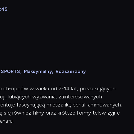
8:45
N SPORTS
,
Maksymalny
,
Rozszerzony
o chłopców w wieku od 7-14 lat, poszukujących
ji, lubiących wyzwania, zainteresowanych
ntuje fascynującą mieszankę seriali animowanych.
się również filmy oraz krótsze formy telewizyjne
anału.