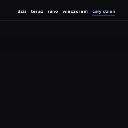
dziś
teraz
rano
wieczorem
cały dzień