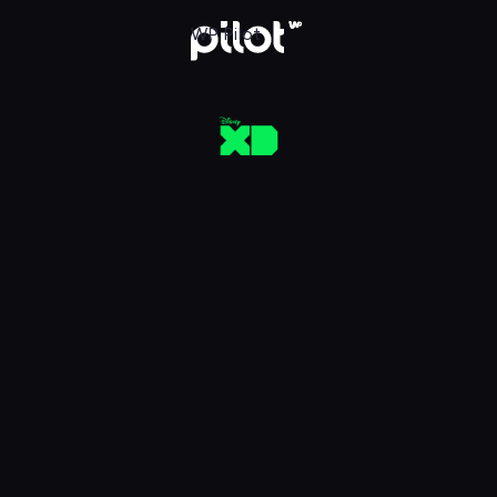
aj w WP Pilot
WP Pilot