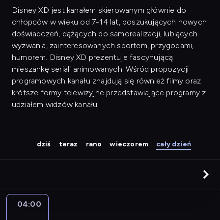
Disney XD jest kanałem skierowanym głównie do
chłopców w wieku od 7-14 lat, poszukujących nowych
doświadczeń, dążących do samorealizacji, lubiących
wyzwania, zainteresowanych sportem, przygodami,
humorem. Disney XD prezentuje fascynującą
mieszankę seriali animowanych. Wśród propozycji
programowych kanału znajdują się również filmy oraz
krótsze formy telewizyjne przedstawiające programy z
udziałem widzów kanału.
dziś
teraz
rano
wieczorem
cały dzień
04:00
Greenowie
w