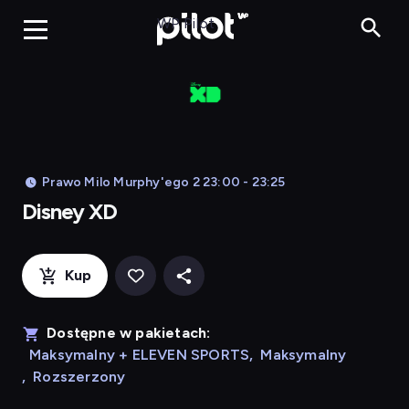
Disney XD, Ogląd
WP Pilot
Prawo Milo Murphy'ego 2 23:00 - 23:25
Disney XD
Kup
Dostępne w pakietach:
Maksymalny + ELEVEN SPORTS
,
Maksymalny
,
Rozszerzony