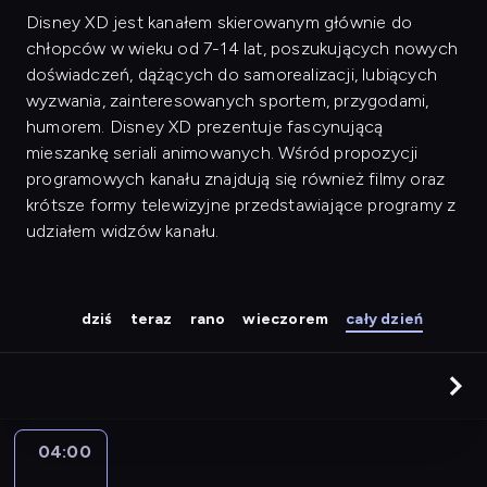
Disney XD jest kanałem skierowanym głównie do
chłopców w wieku od 7-14 lat, poszukujących nowych
doświadczeń, dążących do samorealizacji, lubiących
wyzwania, zainteresowanych sportem, przygodami,
humorem. Disney XD prezentuje fascynującą
mieszankę seriali animowanych. Wśród propozycji
programowych kanału znajdują się również filmy oraz
krótsze formy telewizyjne przedstawiające programy z
udziałem widzów kanału.
dziś
teraz
rano
wieczorem
cały dzień
04:00
Greenowie
w