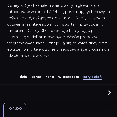
Disney XD jest kanałem skierowanym głównie do
chłopców w wieku od 7-14 lat, poszukujących nowych
doświadczeń, dążących do samorealizacji, lubiących
wyzwania, zainteresowanych sportem, przygodami,
humorem. Disney XD prezentuje fascynującą
mieszankę seriali animowanych. Wśród propozycji
programowych kanału znajdują się również filmy oraz
krótsze formy telewizyjne przedstawiające programy z
udziałem widzów kanału.
dziś
teraz
rano
wieczorem
cały dzień
04:00
Greenowie
w