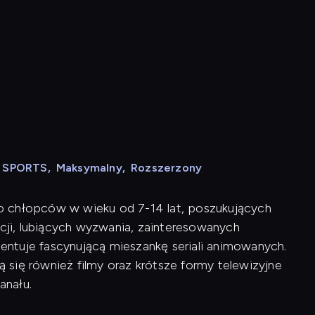
N SPORTS
,
Maksymalny
,
Rozszerzony
o chłopców w wieku od 7-14 lat, poszukujących
ji, lubiących wyzwania, zainteresowanych
ntuje fascynującą mieszankę seriali animowanych.
się również filmy oraz krótsze formy telewizyjne
anału.