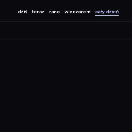
dziś
teraz
rano
wieczorem
cały dzień