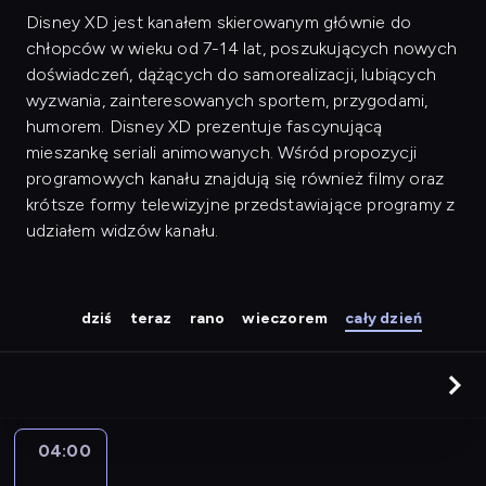
Disney XD jest kanałem skierowanym głównie do
chłopców w wieku od 7-14 lat, poszukujących nowych
doświadczeń, dążących do samorealizacji, lubiących
wyzwania, zainteresowanych sportem, przygodami,
humorem. Disney XD prezentuje fascynującą
mieszankę seriali animowanych. Wśród propozycji
programowych kanału znajdują się również filmy oraz
krótsze formy telewizyjne przedstawiające programy z
udziałem widzów kanału.
dziś
teraz
rano
wieczorem
cały dzień
04:00
Greenowie
w