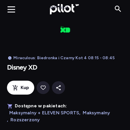
Disney XD, Ogląd
WP Pilot
Miraculous: Biedronka i Czarny Kot 4 08:15 - 08:45
Disney XD
Kup
Dostępne w pakietach:
Maksymalny + ELEVEN SPORTS
,
Maksymalny
,
Rozszerzony