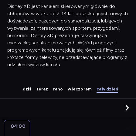
Disney XD jest kanałem skierowanym głównie do
chłopców w wieku od 7-14 lat, poszukujących nowych
doświadczeń, dążących do samorealizacji, lubiących
wyzwania, zainteresowanych sportem, przygodami,
humorem. Disney XD prezentuje fascynującą
mieszankę seriali animowanych. Wśród propozycji
programowych kanału znajdują się również filmy oraz
krótsze formy telewizyjne przedstawiające programy z
udziałem widzów kanału.
dziś
teraz
rano
wieczorem
cały dzień
04:00
Greenowie
w