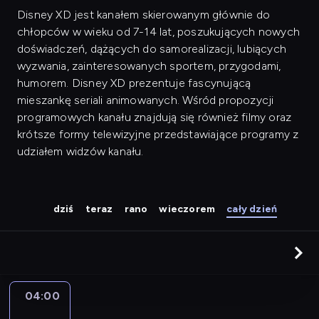
Disney XD jest kanałem skierowanym głównie do
chłopców w wieku od 7-14 lat, poszukujących nowych
doświadczeń, dążących do samorealizacji, lubiących
wyzwania, zainteresowanych sportem, przygodami,
humorem. Disney XD prezentuje fascynującą
mieszankę seriali animowanych. Wśród propozycji
programowych kanału znajdują się również filmy oraz
krótsze formy telewizyjne przedstawiające programy z
udziałem widzów kanału.
dziś
teraz
rano
wieczorem
cały dzień
04:00
Greenowie
w