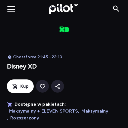
Disney XD, Ogląd
WP Pilot
Ghostforce 21:45 - 22:10
Disney XD
Kup
Dostępne w pakietach:
Maksymalny + ELEVEN SPORTS
,
Maksymalny
,
Rozszerzony