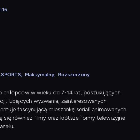
:15
N SPORTS
,
Maksymalny
,
Rozszerzony
o chłopców w wieku od 7-14 lat, poszukujących
ji, lubiących wyzwania, zainteresowanych
ntuje fascynującą mieszankę seriali animowanych.
się również filmy oraz krótsze formy telewizyjne
anału.