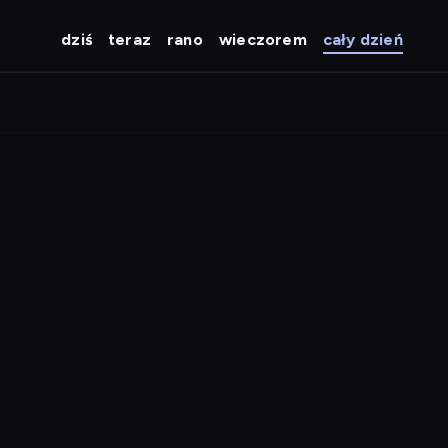
dziś
teraz
rano
wieczorem
cały dzień