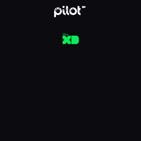
aj w WP Pilot
WP Pilot