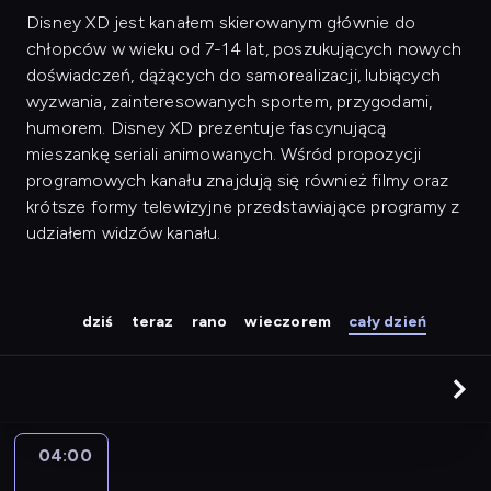
Disney XD jest kanałem skierowanym głównie do
chłopców w wieku od 7-14 lat, poszukujących nowych
doświadczeń, dążących do samorealizacji, lubiących
wyzwania, zainteresowanych sportem, przygodami,
humorem. Disney XD prezentuje fascynującą
mieszankę seriali animowanych. Wśród propozycji
programowych kanału znajdują się również filmy oraz
krótsze formy telewizyjne przedstawiające programy z
udziałem widzów kanału.
dziś
teraz
rano
wieczorem
cały dzień
04:00
Greenowie
w