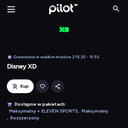
Disney XD, Ogląd
WP Pilot
Greenowie w wielkim mieście 2 15:25 - 15:55
Disney XD
Kup
Dostępne w pakietach:
Maksymalny + ELEVEN SPORTS
,
Maksymalny
,
Rozszerzony