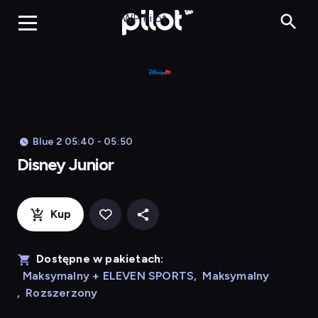
Disney Junior
WP Pilot
Blue 2 05:40 - 05:50
Disney Junior
Kup
Dostępne w pakietach:
Maksymalny + ELEVEN SPORTS
,
Maksymalny
,
Rozszerzony