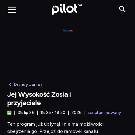
Jej Wysokość Zo
WP Pilot
Disney Junior
Jej Wysokość Zosia i
przyjaciele
08 lip 26
18:25 - 18:30
2026
serial animowany
Ten program już upłynął i nie ma możliwości
obejrzenia go. Przejdź do ramówki kanału