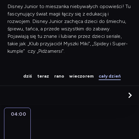
Disney Junior to mieszanka niebywałych opowieści! Tu
fascynujący świat magii łączy się z edukacją i
rozwojem. Disney Junior zachęca dzieci do śmiechu,
śpiewu, tańca, a przede wszystkim do zabawy.
Pojawiają się tu znane i lubiane przez dzieci seriale,
takie jak: „Klub przyjaciół Myszki Miki”, „Spidey i Super-
kumple” czy „Pidżamersi”.
dziś
teraz
rano
wieczorem
cały dzień
04:00
Klub
Myszki
Miki
Plus