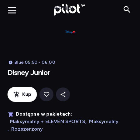
Disney Junior
WP Pilot
Blue 05:50 - 06:00
Disney Junior
Kup
Dostępne w pakietach:
Maksymalny + ELEVEN SPORTS
,
Maksymalny
,
Rozszerzony