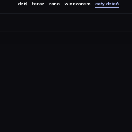
dziś
teraz
rano
wieczorem
cały dzień