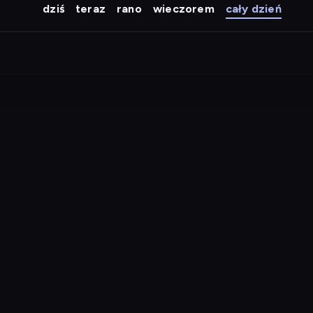
dziś
teraz
rano
wieczorem
cały dzień