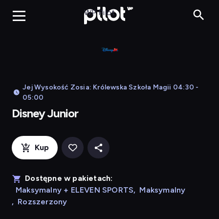
Disney Junior
WP Pilot
Jej Wysokość Zosia: Królewska Szkoła Magii 04:30 -
05:00
Disney Junior
Kup
Dostępne w pakietach:
Maksymalny + ELEVEN SPORTS
,
Maksymalny
,
Rozszerzony