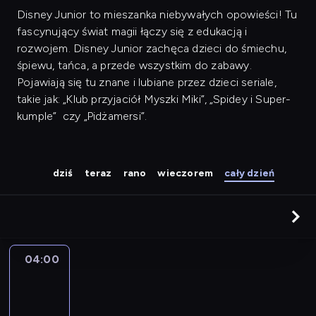
Disney Junior to mieszanka niebywałych opowieści! Tu
fascynujący świat magii łączy się z edukacją i
rozwojem. Disney Junior zachęca dzieci do śmiechu,
śpiewu, tańca, a przede wszystkim do zabawy.
Pojawiają się tu znane i lubiane przez dzieci seriale,
takie jak: „Klub przyjaciół Myszki Miki”, „Spidey i Super-
kumple” czy „Pidżamersi”.
dziś
teraz
rano
wieczorem
cały dzień
04:00
Klub
Myszki
Miki
Plus