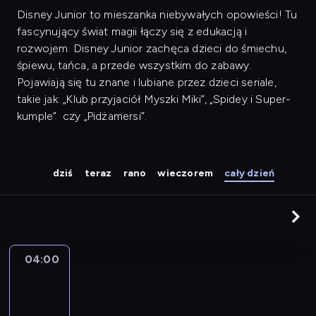
Disney Junior to mieszanka niebywałych opowieści! Tu
fascynujący świat magii łączy się z edukacją i
rozwojem. Disney Junior zachęca dzieci do śmiechu,
śpiewu, tańca, a przede wszystkim do zabawy.
Pojawiają się tu znane i lubiane przez dzieci seriale,
takie jak: „Klub przyjaciół Myszki Miki”, „Spidey i Super-
kumple” czy „Pidżamersi”.
dziś
teraz
rano
wieczorem
cały dzień
04:00
Klub
Myszki
Miki
Plus