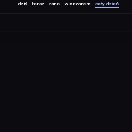
dziś
teraz
rano
wieczorem
cały dzień