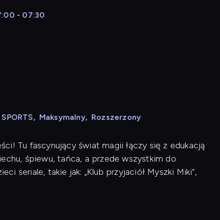
7:00 - 07:30
N SPORTS
,
Maksymalny
,
Rozszerzony
ci! Tu fascynujący świat magii łączy się z edukacją
iechu, śpiewu, tańca, a przede wszystkim do
ci seriale, takie jak: „Klub przyjaciół Myszki Miki”,