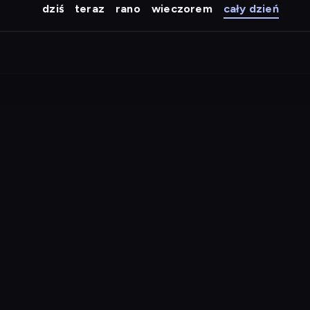
dziś
teraz
rano
wieczorem
cały dzień