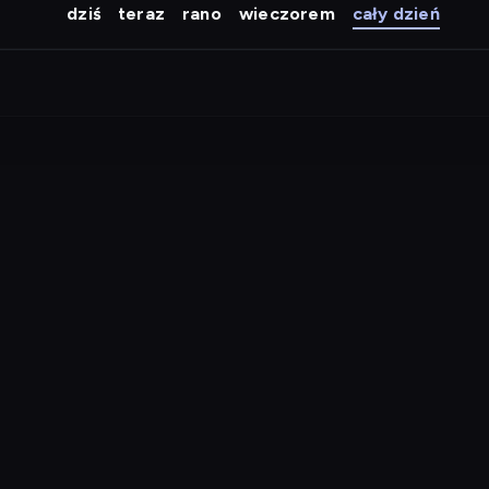
dziś
teraz
rano
wieczorem
cały dzień