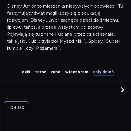
Disney Junior to mieszanka niebywałych opowieści! Tu
fascynujący świat magii łączy się z edukacją i
rozwojem. Disney Junior zachęca dzieci do śmiechu,
śpiewu, tańca, a przede wszystkim do zabawy.
Pojawiają się tu znane i lubiane przez dzieci seriale,
takie jak: „Klub przyjaciół Myszki Miki”, „Spidey i Super-
kumple” czy „Pidżamersi”.
dziś
teraz
rano
wieczorem
cały dzień
04:00
Klub
Myszki
Miki
Plus