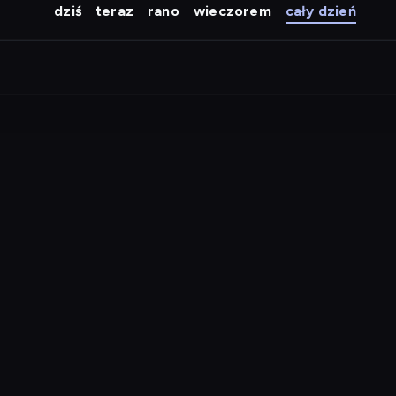
dziś
teraz
rano
wieczorem
cały dzień