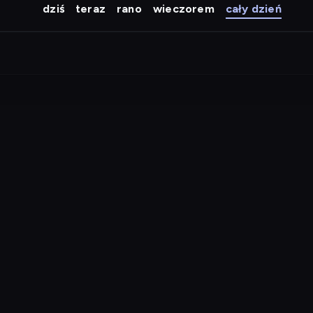
dziś
teraz
rano
wieczorem
cały dzień