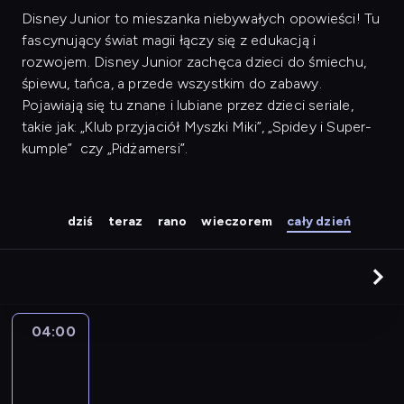
Disney Junior to mieszanka niebywałych opowieści! Tu
fascynujący świat magii łączy się z edukacją i
rozwojem. Disney Junior zachęca dzieci do śmiechu,
śpiewu, tańca, a przede wszystkim do zabawy.
Pojawiają się tu znane i lubiane przez dzieci seriale,
takie jak: „Klub przyjaciół Myszki Miki”, „Spidey i Super-
kumple” czy „Pidżamersi”.
dziś
teraz
rano
wieczorem
cały dzień
04:00
Klub
Myszki
Miki
Plus