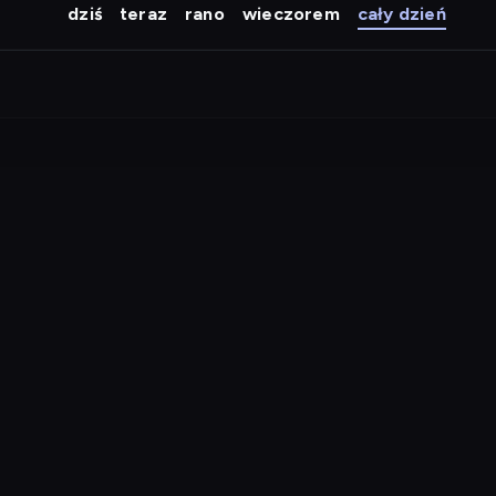
dziś
teraz
rano
wieczorem
cały dzień