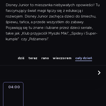
Disney Junior to mieszanka niebywałych opowieści! Tu
fascynujący świat magii łączy się z edukacją i
rozwojem. Disney Junior zachęca dzieci do śmiechu,
śpiewu, tańca, a przede wszystkim do zabawy.
Pojawiają się tu znane i lubiane przez dzieci seriale,
takie jak: „Klub przyjaciół Myszki Miki”, „Spidey i Super-
kumple” czy „Pidżamersi”.
dziś
teraz
rano
wieczorem
cały dzień
04:00
Klub
Myszki
Miki
Plus