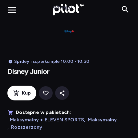
Disney Junior
WP Pilot
Spidey i superkumple 10:00 - 10:30
Disney Junior
Kup
Dostępne w pakietach:
Maksymalny + ELEVEN SPORTS
,
Maksymalny
,
Rozszerzony