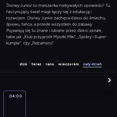
Disney Junior to mieszanka niebywałych opowieści! Tu
fascynujący świat magii łączy się z edukacją i
rozwojem. Disney Junior zachęca dzieci do śmiechu,
śpiewu, tańca, a przede wszystkim do zabawy.
Pojawiają się tu znane i lubiane przez dzieci seriale,
takie jak: „Klub przyjaciół Myszki Miki”, „Spidey i Super-
kumple” czy „Pidżamersi”.
dziś
teraz
rano
wieczorem
cały dzień
04:00
Klub
Myszki
Miki
Plus