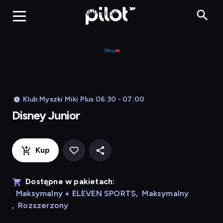
Disney Junior
WP Pilot
Klub Myszki Miki Plus 06:30 - 07:00
Disney Junior
Kup
Dostępne w pakietach:
Maksymalny + ELEVEN SPORTS
,
Maksymalny
,
Rozszerzony